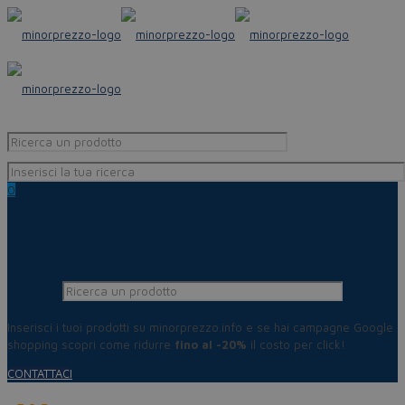
0
Inserisci i tuoi prodotti su minorprezzo.info e se hai campagne Google
shopping scopri come ridurre
fino al -20%
il costo per click!
CONTATTACI