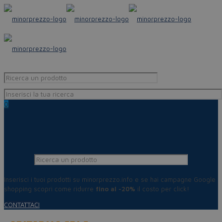
0
Inserisci i tuoi prodotti su minorprezzo.info e se hai campagne Google
shopping scopri come ridurre
fino al -20%
il costo per click!
CONTATTACI