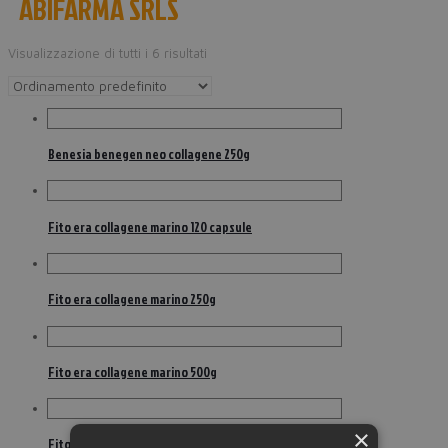
ABIFARMA SRLS
Visualizzazione di tutti i 6 risultati
Benesia benegen neo collagene 250g
Fito era collagene marino 120 capsule
Fito era collagene marino 250g
Fito era collagene marino 500g
×
Fito era mio vit articolazioni 120 compresse