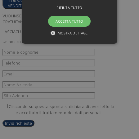
TORNA AI
VENDITORI
RIFIUTA TUTTO
VUOI INSERIRE I TUOI PRODOTTI
ACCETTA TUTTO
GRATUITAMENTE SU MINORPREZZO?
LASCIACI UN RECAPITO
MOSTRA DETTAGLI
Un nostro incaricato provvederà a ricontattarti
Cliccando su questa spunta si dichiara di aver letto la
Privacy
Policy
e accettato il trattamento dei dati personali