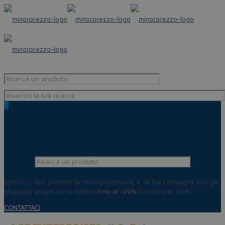
0
Inserisci i tuoi prodotti su minorprezzo.info e se hai campagne Google
shopping scopri come ridurre
fino al -20%
il costo per click!
CONTATTACI