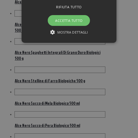
Alce Nero Pomodori Pelati Biologici 400 g
RIFIUTA TUTTO
ACCETTA TUTTO
Alce Nero Solosoia Bevanda Vegetale di Soia Biologica
500 ml
MOSTRA DETTAGLI
Alce Nero Spaghetti Integrali Di Grano Duro Biologici
500 g
Alce Nero Stelline di Farro Biologiche 500 g
Alce Nero Succo di Mela Biologico 500 ml
Alce Nero Succo di Pera Biologico 500 ml