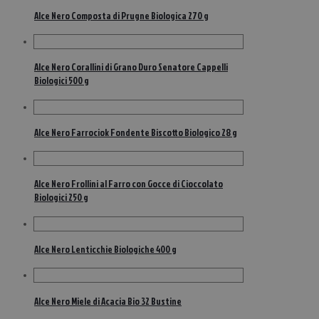
Alce Nero Composta di Prugne Biologica 270 g
Alce Nero Corallini di Grano Duro Senatore Cappelli
Biologici 500 g
Alce Nero Farrociok Fondente Biscotto Biologico 28 g
Alce Nero Frollini al Farro con Gocce di Cioccolato
Biologici 250 g
Alce Nero Lenticchie Biologiche 400 g
Alce Nero Miele di Acacia Bio 32 Bustine