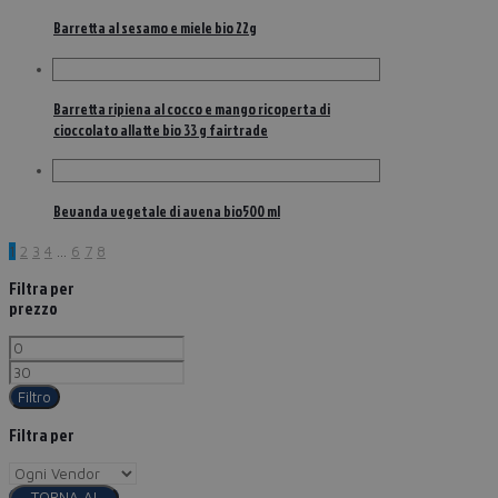
Barretta al sesamo e miele bio 22g
Barretta ripiena al cocco e mango ricoperta di
cioccolato allatte bio 33 g fairtrade
Bevanda vegetale di avena bio500 ml
1
2
3
4
…
6
7
8
Filtra per
prezzo
Filtro
Filtra per
TORNA AI