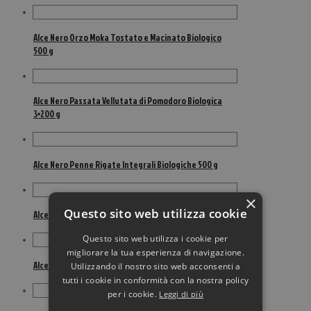
Alce Nero Orzo Moka Tostato e Macinato Biologico
500 g
Alce Nero Passata Vellutata di Pomodoro Biologica
3×200 g
Alce Nero Penne Rigate Integrali Biologiche 500 g
×
Questo sito web utilizza cookie
Alce Nero Piselli Lessati Bio Barattolo 300 g
Questo sito web utilizza i cookie per
migliorare la tua esperienza di navigazione.
Alce Nero Polpa di Pomodoro Biologica 350 g
Utilizzando il nostro sito web acconsenti a
tutti i cookie in conformità con la nostra policy
per i cookie.
Leggi di più