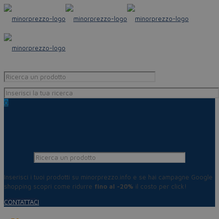
0
Inserisci i tuoi prodotti su minorprezzo.info e se hai campagne Google
shopping scopri come ridurre
fino al -20%
il costo per click!
CONTATTACI