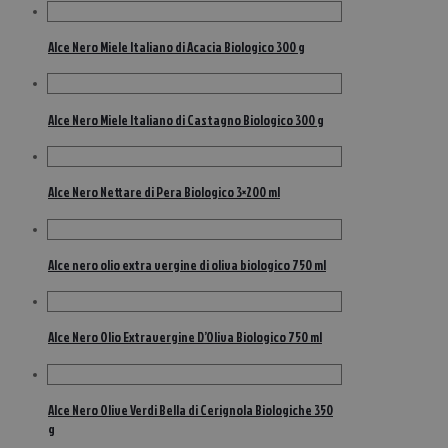
Alce Nero Miele Italiano di Acacia Biologico 300 g
Alce Nero Miele Italiano di Castagno Biologico 300 g
Alce Nero Nettare di Pera Biologico 3×200 ml
Alce nero olio extra vergine di oliva biologico 750 ml
Alce Nero Olio Extravergine D’Oliva Biologico 750 ml
Alce Nero Olive Verdi Bella di Cerignola Biologiche 350
g