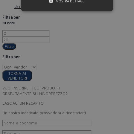
MOSTRA DETTAGLI
Ubergranola proteica cacao fondente 250 g
Filtra per
prezzo
Filtro
Filtra per
TORNA AI
VENDITORI
VUOI INSERIRE I TUOI PRODOTTI
GRATUITAMENTE SU MINORPREZZO?
LASCIACI UN RECAPITO
Un nostro incaricato provvederà a ricontattarti