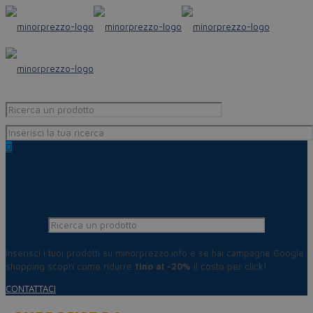
0
Inserisci i tuoi prodotti su minorprezzo.info e se hai campagne Google
shopping scopri come ridurre
fino al -20%
il costo per click!
CONTATTACI