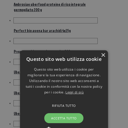
Ambrosiae uberfood proteine di riso integrale
germogliato 200 g
Perfect bio avena bar arachidi 4x35g
Preparato bio pancake proteico 200 g
×
Questo sito web utilizza cookie
Questo sito web utilizza i cookie per
Ubergranola Nocciole E Fave Di Cacao 250 G
migliorare la tua esperienza di navigazione.
Utilizzando il nostro sito web acconsenti a
tutti i cookie in conformità con la nostra policy
per i cookie.
Leggi di più
Ubergranola nocciole/fave di cacao 250 g
RIFIUTA TUTTO
Ubergranola original 250 g
ACCETTA TUTTO