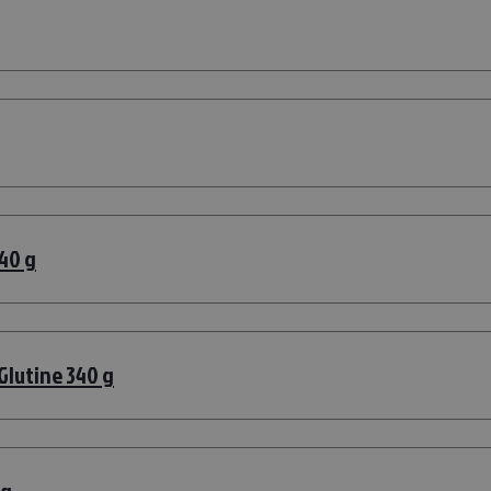
340 g
Glutine 340 g
0g