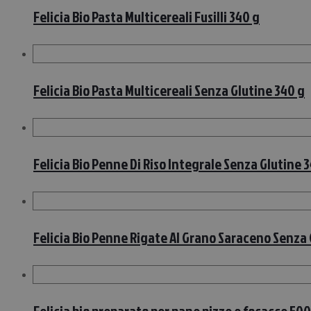
Felicia Bio Pasta Multicereali Fusilli 340 g
Felicia Bio Pasta Multicereali Senza Glutine 340 g
Felicia Bio Penne Di Riso Integrale Senza Glutine 
Felicia Bio Penne Rigate Al Grano Saraceno Senza 
Felicia bio preparato per pane pizze e focacce 50