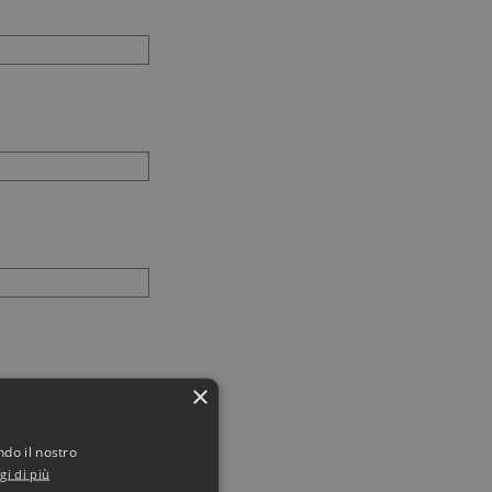
×
ndo il nostro
gi di più