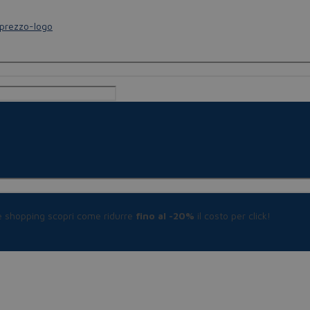
le shopping scopri come ridurre
fino al -20%
il costo per click!