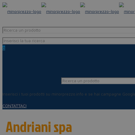
0
Inserisci i tuoi prodotti su minorprezzo.info e se hai campagne Goog
CONTATTACI
Andriani spa