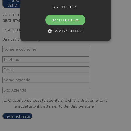
TORNA AI
VENDITORI
RIFIUTA TUTTO
VUOI INSERIRE I TUOI PRODOTTI
ACCETTA TUTTO
GRATUITAMENTE SU MINORPREZZO?
LASCIACI UN RECAPITO
MOSTRA DETTAGLI
Un nostro incaricato provvederà a ricontattarti
Cliccando su questa spunta si dichiara di aver letto la
Privacy
Policy
e accettato il trattamento dei dati personali