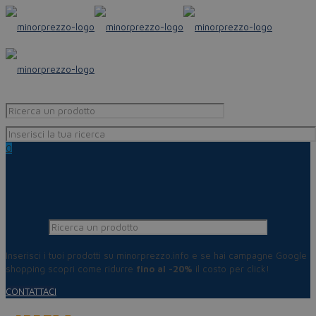
0
Inserisci i tuoi prodotti su minorprezzo.info e se hai campagne Google
shopping scopri come ridurre
fino al -20%
il costo per click!
CONTATTACI