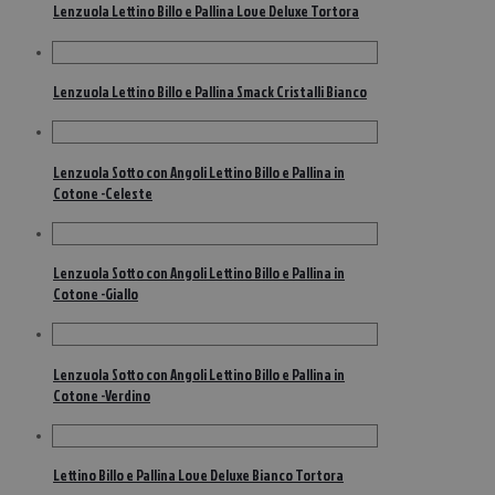
Lenzuola Lettino Billo e Pallina Love Deluxe Tortora
Lenzuola Lettino Billo e Pallina Smack Cristalli Bianco
Lenzuola Sotto con Angoli Lettino Billo e Pallina in
Cotone -Celeste
Lenzuola Sotto con Angoli Lettino Billo e Pallina in
Cotone -Giallo
Lenzuola Sotto con Angoli Lettino Billo e Pallina in
Cotone -Verdino
Lettino Billo e Pallina Love Deluxe Bianco Tortora