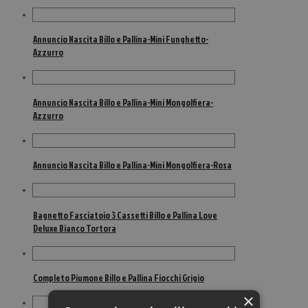
Annuncio Nascita Billo e Pallina-Mini Funghetto-
Azzurro
Annuncio Nascita Billo e Pallina-Mini Mongolfiera-
Azzurro
Annuncio Nascita Billo e Pallina-Mini Mongolfiera-Rosa
Bagnetto Fasciatoio 3 Cassetti Billo e Pallina Love
Deluxe Bianco Tortora
Completo Piumone Billo e Pallina Fiocchi Grigio
×