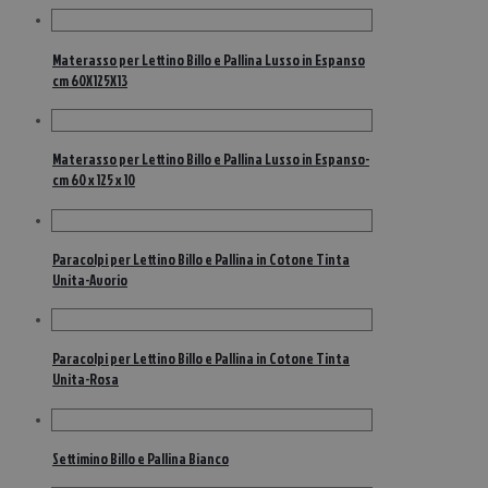
Materasso per Lettino Billo e Pallina Lusso in Espanso
cm 60X125X13
Materasso per Lettino Billo e Pallina Lusso in Espanso-
cm 60 x 125 x 10
Paracolpi per Lettino Billo e Pallina in Cotone Tinta
Unita-Avorio
Paracolpi per Lettino Billo e Pallina in Cotone Tinta
Unita-Rosa
Settimino Billo e Pallina Bianco