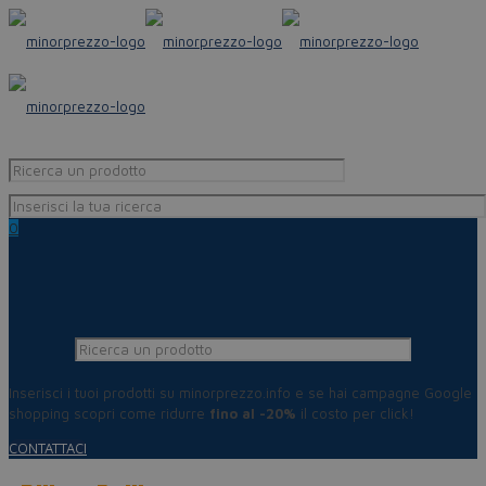
0
Inserisci i tuoi prodotti su minorprezzo.info e se hai campagne Google
shopping scopri come ridurre
fino al -20%
il costo per click!
CONTATTACI