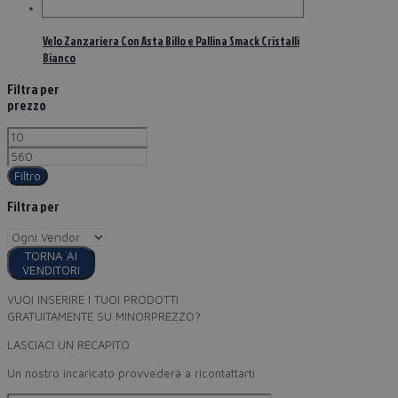
Velo Zanzariera Con Asta Billo e Pallina Smack Cristalli
Bianco
Filtra per
prezzo
Filtro
Filtra per
TORNA AI
VENDITORI
VUOI INSERIRE I TUOI PRODOTTI
GRATUITAMENTE SU MINORPREZZO?
LASCIACI UN RECAPITO
Un nostro incaricato provvederà a ricontattarti