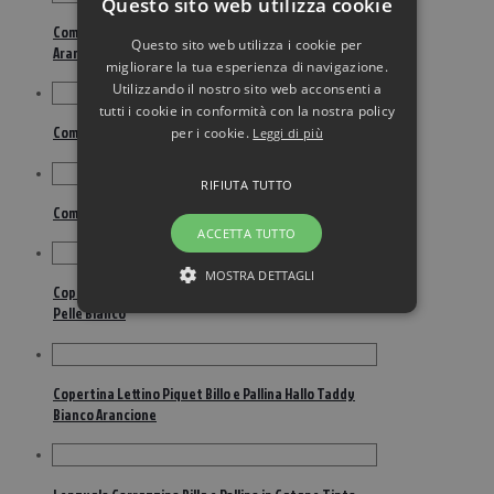
Questo sito web utilizza cookie
Completo Piumone Billo e Pallina Hallo Taddy Bianco
Questo sito web utilizza i cookie per
Arancione
migliorare la tua esperienza di navigazione.
Utilizzando il nostro sito web acconsenti a
tutti i cookie in conformità con la nostra policy
Completo Piumone Billo e Pallina Moon Grigio
per i cookie.
Leggi di più
RIFIUTA TUTTO
Completo Piumone Billo e Pallina Moon Tortora
ACCETTA TUTTO
MOSTRA DETTAGLI
Copertina Lettino Piquet Billo e Pallina Family Bear
Pelle Bianco
Copertina Lettino Piquet Billo e Pallina Hallo Taddy
Bianco Arancione