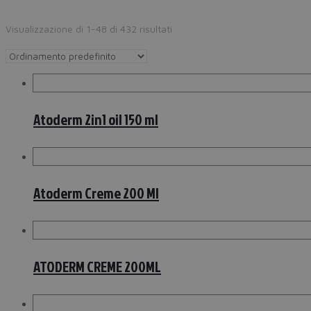
Visualizzazione di 1-48 di 432 risultati
Atoderm 2in1 oil 150 ml
Atoderm Creme 200 Ml
ATODERM CREME 200ML