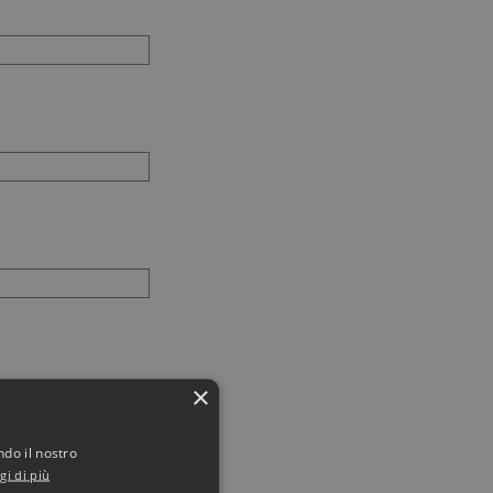
×
ndo il nostro
gi di più