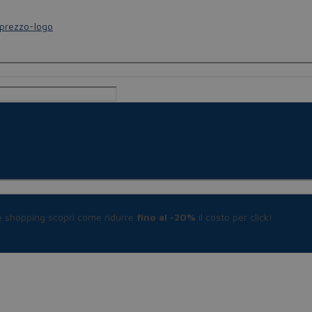
le shopping scopri come ridurre
fino al -20%
il costo per click!