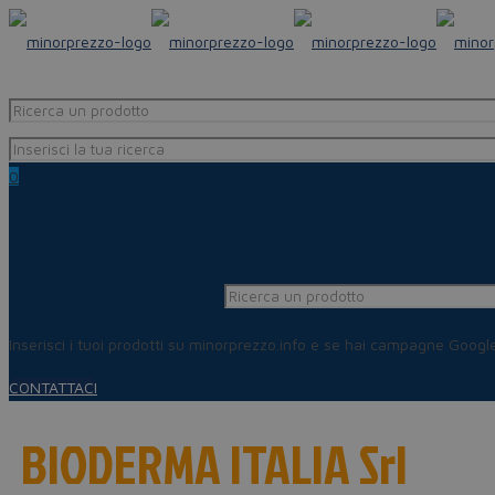
0
Inserisci i tuoi prodotti su minorprezzo.info e se hai campagne Goog
CONTATTACI
BIODERMA ITALIA Srl