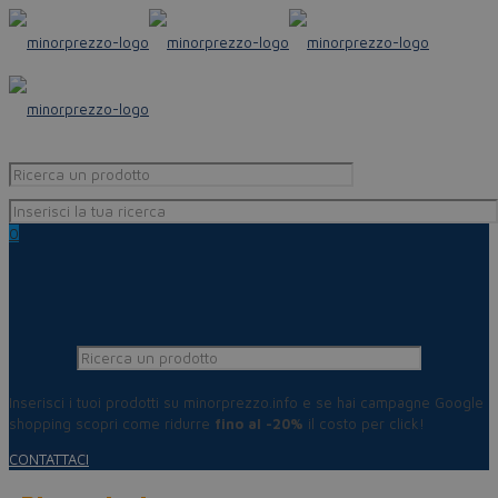
0
Inserisci i tuoi prodotti su minorprezzo.info e se hai campagne Google
shopping scopri come ridurre
fino al -20%
il costo per click!
CONTATTACI