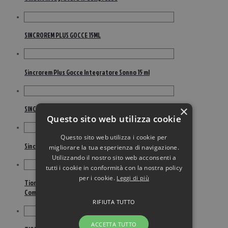
SINCROREM PLUS GOCCE 15ML
Sincrorem Plus Gocce Integratore Sonno 15 ml
×
SINCROREM RELAX GOCCE 15ML
Questo sito web utilizza cookie
Questo sito web utilizza i cookie per
Sincrorem Relax Integratore Gocce 15 ml
migliorare la tua esperienza di navigazione.
Utilizzando il nostro sito web acconsenti a
tutti i cookie in conformità con la nostra policy
per i cookie.
Leggi di più
Tionerv ALC Plus Integratore Sistema Nervoso 30
Compresse
RIFIUTA TUTTO
ACCETTA TUTTO