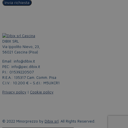
DIBIX SRL
Via Ippolito Nievo, 23,
56021 Cascina (Pisa)
Email: info@dibix.it
PEC: info@pec.dibix.it
P.I.: 01539220507
R.E.A.: 135317 Cam. Comm. Pisa
C.I.V.: 10.200 € – S.d.I.: M5UXCR1
Privacy policy
|
Cookie policy
© 2022 Minorprezzo by
Dibix srl
. All Rights Reserved.