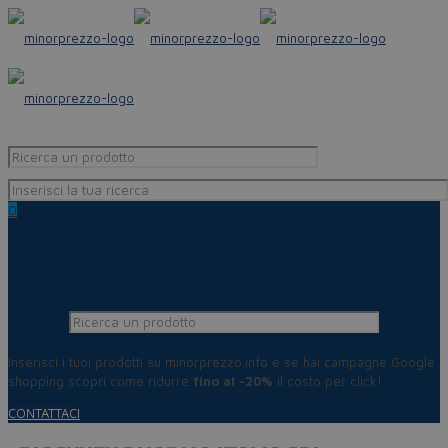
0
Inserisci i tuoi prodotti su minorprezzo.info e se hai campagne Google
shopping scopri come ridurre
fino al -20%
il costo per click!
CONTATTACI