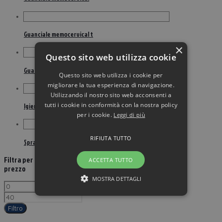
Guanciale memocervical t
×
Questo sito web utilizza cookie
Guanciale sostegno+ trattamento a/ba
Questo sito web utilizza i cookie per
migliorare la tua esperienza di navigazione.
Utilizzando il nostro sito web acconsenti a
tutti i cookie in conformità con la nostra policy
Igienizzante spray mani superfici 100 ml
per i cookie.
Leggi di più
RIFIUTA TUTTO
Spray hi-tech ossigeno attivo 100 ml
Filtra per
ACCETTA TUTTO
prezzo
MOSTRA DETTAGLI
Filtro