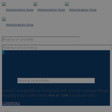
0
Inserisci i tuoi prodotti su minorprezzo.info e se hai campagne Google
shopping scopri come ridurre
fino al -20%
il costo per click!
CONTATTACI