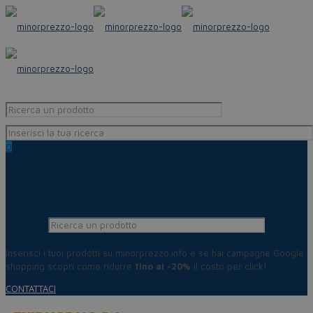
0
Inserisci i tuoi prodotti su minorprezzo.info e se hai campagne Google
shopping scopri come ridurre
fino al -20%
il costo per click!
CONTATTACI