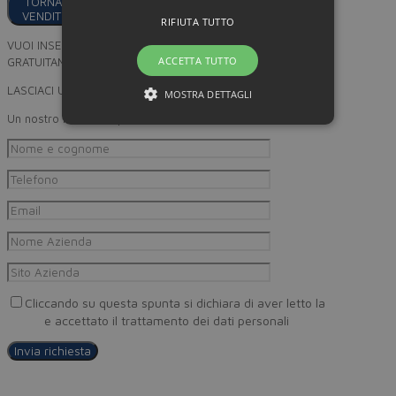
TORNA AI
VENDITORI
RIFIUTA TUTTO
VUOI INSERIRE I TUOI PRODOTTI
ACCETTA TUTTO
GRATUITAMENTE SU MINORPREZZO?
LASCIACI UN RECAPITO
MOSTRA DETTAGLI
Un nostro incaricato provvederà a ricontattarti
Cliccando su questa spunta si dichiara di aver letto la
Privacy
Policy
e accettato il trattamento dei dati personali