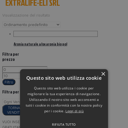
EXTRALIFE-ELI SRL
Visualizzazione del risultato
Aronia naturale a/ox aronia bio pol
Filtra per
prezzo
×
Questo sito web utilizza cookie
Filtro
Questo sito web utilizza i cookie per
Filtra per
migliorare la tua esperienza di navigazione.
Utilizzando il nostro sito web acconsenti a
tutti i cookie in conformità con la nostra policy
TORNA AI
per i cookie.
Leggi di più
VENDITORI
VUOI INSERIRE I TUOI PRODOTTI
RIFIUTA TUTTO
GRATUITAMENTE SU MINORPREZZO?