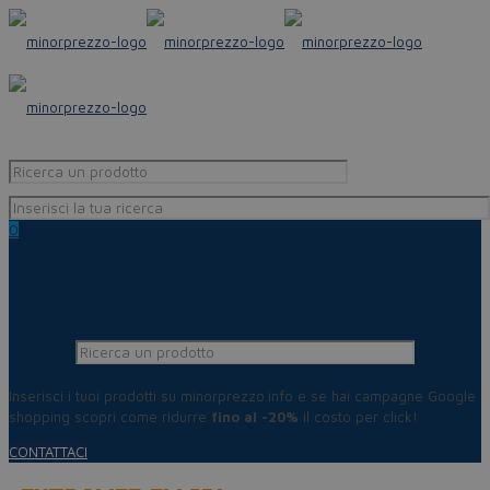
0
Inserisci i tuoi prodotti su minorprezzo.info e se hai campagne Google
shopping scopri come ridurre
fino al -20%
il costo per click!
CONTATTACI