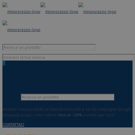
0
Inserisci i tuoi prodotti su minorprezzo.info e se hai campagne Google
shopping scopri come ridurre
fino al -20%
il costo per click!
CONTATTACI