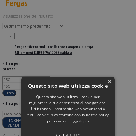
Fergas
Visualizzazione del risultato
Fergas – Accorroni ventilatore tangenziale tga-
60_emmevi 138551 45610037 caldaia
Filtra per
prezzo
×
Questo sito web utilizza cookie
Filtro
Questo sito web utilizza i cookie per
migliorare la tua esperienza di navigazione.
Filtra per
Utilizzando il nostro sito web acconsenti a
tutti i cookie in conformità con la nostra policy
TORNA AI
per i cookie.
Leggi di più
VENDITORI
VUOI INSERIRE I TUOI PRODOTTI
RIFIUTA TUTTO