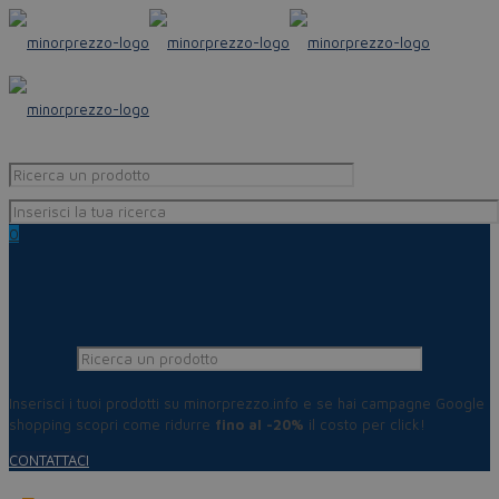
0
Inserisci i tuoi prodotti su minorprezzo.info e se hai campagne Google
shopping scopri come ridurre
fino al -20%
il costo per click!
CONTATTACI