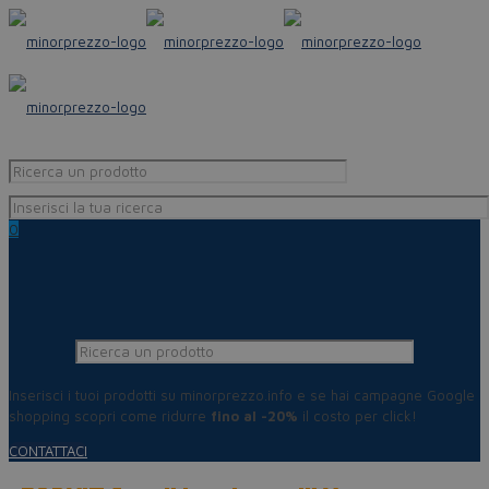
0
Inserisci i tuoi prodotti su minorprezzo.info e se hai campagne Google
shopping scopri come ridurre
fino al -20%
il costo per click!
CONTATTACI