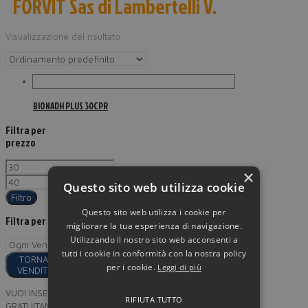
FORVIT Sas di Lambertelli V.
Visualizzazione del risultato
BIONADH PLUS 30CPR
Filtra per
prezzo
×
Questo sito web utilizza cookie
Filtro
Questo sito web utilizza i cookie per
Filtra per
migliorare la tua esperienza di navigazione.
Utilizzando il nostro sito web acconsenti a
tutti i cookie in conformità con la nostra policy
TORNA AI
per i cookie.
Leggi di più
VENDITORI
VUOI INSERIRE I TUOI PRODOTTI
RIFIUTA TUTTO
GRATUITAMENTE SU MINORPREZZO?