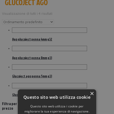
GLUCOJECT AGO
Visualizzazione di tutti i 4 risultati
Ago glucoject penna 4mm g32
Ago glucoject penna 8mm g31
Glucoject ago penna 5mm g31
×
Glucoject ago penna 6mm g31
Questo sito web utilizza cookie
Filtra per
Questo sito web utilizza i cookie per
prezzo
migliorare la tua esperienza di navigazione.