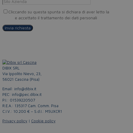
Cliccando su questa spunta si dichiara di aver letto la
Privacy
Policy
e accettato il trattamento dei dati personali
DIBIX SRL
Via Ippolito Nievo, 23,
56021 Cascina (Pisa)
Email: info@dibix.it
PEC: info@pec.dibix.it
P.I.: 01539220507
R.E.A.: 135317 Cam. Comm. Pisa
C.I.V.: 10.200 € – S.d.I.: M5UXCR1
Privacy policy
|
Cookie policy