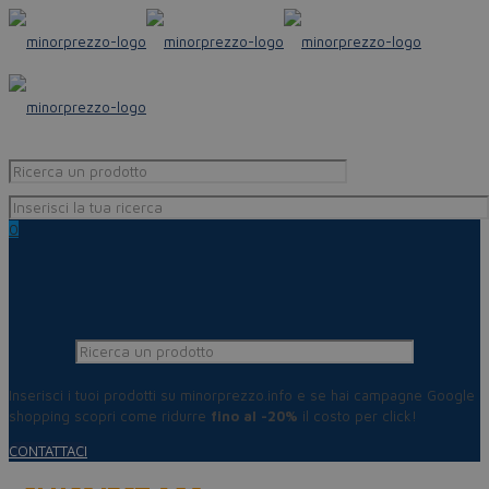
0
Inserisci i tuoi prodotti su minorprezzo.info e se hai campagne Google
shopping scopri come ridurre
fino al -20%
il costo per click!
CONTATTACI