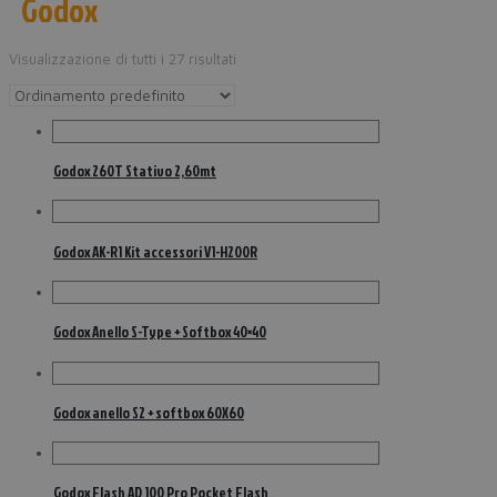
Godox
Visualizzazione di tutti i 27 risultati
Godox 260T Stativo 2,60mt
Godox AK-R1 Kit accessori V1-H200R
Godox Anello S-Type + Softbox 40×40
Godox anello S2 + softbox 60X60
Godox Flash AD 100 Pro Pocket Flash