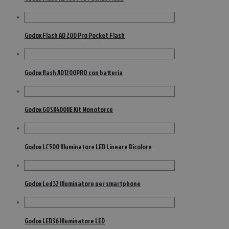
Godox Flash AD 200 Pro Pocket Flash
Godox flash AD1200PRO con batteria
Godox GOSK400IIE Kit Monotorce
Godox LC500 Illuminatore LED Lineare Bicolore
Godox Led32 Illuminatore per smartphone
Godox LED36 Illuminatore LED