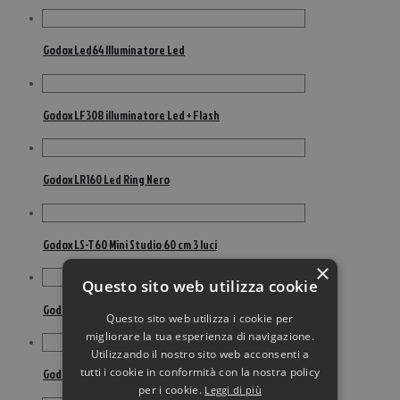
Godox Led64 Illuminatore Led
Godox LF308 illuminatore Led + Flash
Godox LR160 Led Ring Nero
Godox LS-T60 Mini Studio 60 cm 3 luci
×
Questo sito web utilizza cookie
Godox M1 RGB Illuminatore led creative light
Questo sito web utilizza i cookie per
migliorare la tua esperienza di navigazione.
Utilizzando il nostro sito web acconsenti a
tutti i cookie in conformità con la nostra policy
Godox R1 Faretto led round RGB
per i cookie.
Leggi di più