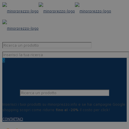
0
Inserisci i tuoi prodotti su minorprezzo.info e se hai campagne Google
shopping scopri come ridurre
fino al -20%
il costo per click!
CONTATTACI