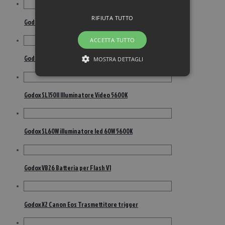
RIFIUTA TUTTO
Godox RGB CL10 Illuminatore ambientale LED
ACCETTA TUTTO
Godox S-R1 Round Adapter for flash
MOSTRA DETTAGLI
Godox SL150II Illuminatore Video 5600K
Godox SL60W illuminatore led 60W 5600K
Godox VB26 Batteria per Flash V1
Godox X2 Canon Eos Trasmettitore trigger