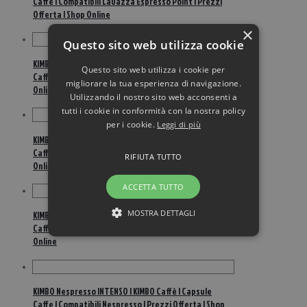
Caffe | Compatibili Lavazza Espresso Point | Prezzi
Offerta | Shop Online
×
Questo sito web utilizza cookie
KIMBO Nespresso ARMONIA | KIMBO Caffè | Capsule
Questo sito web utilizza i cookie per
Caffe | Compatibili Nespresso | Prezzi Offerta | Shop
migliorare la tua esperienza di navigazione.
Online
Utilizzando il nostro sito web acconsenti a
tutti i cookie in conformità con la nostra policy
per i cookie.
Leggi di più
KIMBO Nespresso ARMONIA | KIMBO Caffè | Capsule
Caffe | Compatibili Nespresso | Prezzi Offerta | Shop
RIFIUTA TUTTO
Online
ACCETTA TUTTO
MOSTRA DETTAGLI
KIMBO Nespresso INTENSO | KIMBO Caffè | Capsule
Caffe | Compatibili Nespresso | Prezzi Offerta | Shop
Online
KIMBO Nespresso INTENSO | KIMBO Caffè | Capsule
Caffe | Compatibili Nespresso | Prezzi Offerta | Shop