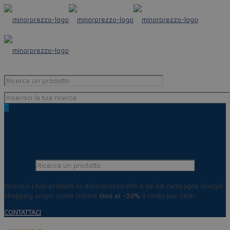
0
Inserisci i tuoi prodotti su minorprezzo.info e se hai campagne Google
shopping scopri come ridurre
fino al -20%
il costo per click!
CONTATTACI