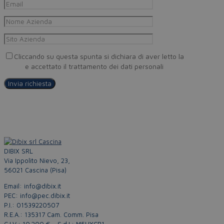
Cliccando su questa spunta si dichiara di aver letto la
Privacy
Policy
e accettato il trattamento dei dati personali
DIBIX SRL
Via Ippolito Nievo, 23,
56021 Cascina (Pisa)
Email: info@dibix.it
PEC: info@pec.dibix.it
P.I.: 01539220507
R.E.A.: 135317 Cam. Comm. Pisa
C.I.V.: 10.200 € – S.d.I.: M5UXCR1