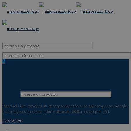
0
Inserisci i tuoi prodotti su minorprezzo.info e se hai campagne Google
shopping scopri come ridurre
fino al -20%
il costo per click!
CONTATTACI