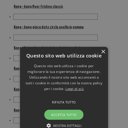
Kong – kong flyer frisbee classic
Kong – kong gioco dotz circle anello in gomma
Kong – kong gioco dotz triangle triangolo in gomma
×
Questo sito web utilizza cookie
Questo sito web utilizza i cookie per
Kong – kong goodie bone classic
migliorare la tua esperienza di navigazione.
Utilizzando il nostro sito web acconsenti a
tutti i cookie in conformità con la nostra policy
per i cookie.
Leggi di più
Kong – kong huggz fox large
RIFIUTA TUTTO
Kong – kong pasta spray easy treat al fegato
ACCETTA TUTTO
MOSTRA DETTAGLI