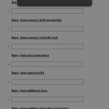
Kong – kong safesty 50 cm
Kong – kong squeezz ball con maniglia
Kong – kong squeezz confetti stick
Kong – kong ultra max moose
Kong – kong wiggi giraffe
Kong – kong wildknots bear
Kong – kong wobbler gioco ultra resistente