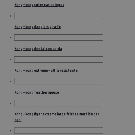
Kong – kong cuteseas octopus
Kong – kong danglers giraffe
Kong – kong dental con corda
Kong – kong extreme – ultra resistente
Kong – kong feather mouse
Kong – kong flyer extreme large frisbee morbido per
cani