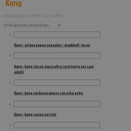
Kong
Visualizzazione di tutti i 23 risultati
Kong – airdog puppy squeaker – dumbbell – large
Kong – kong classic gioco ultra resistente per cani
adulti
Kong – kong corduroy mouse con erba gatta
Kong – kong cozies pastels