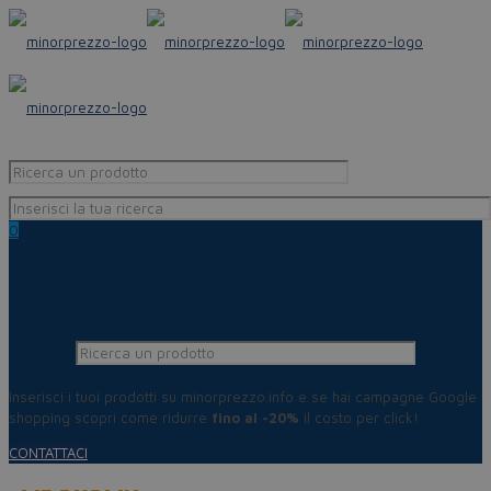
0
Inserisci i tuoi prodotti su minorprezzo.info e se hai campagne Google
shopping scopri come ridurre
fino al -20%
il costo per click!
CONTATTACI