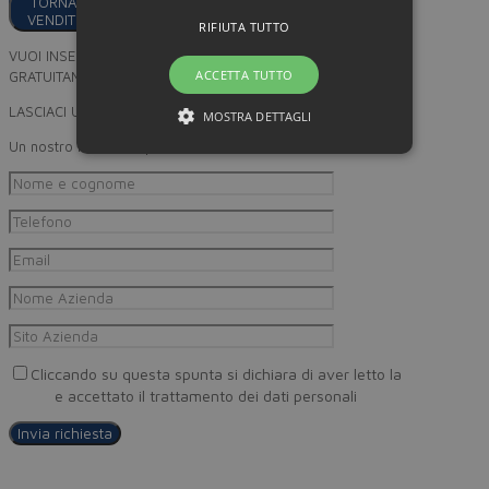
TORNA AI
VENDITORI
RIFIUTA TUTTO
VUOI INSERIRE I TUOI PRODOTTI
ACCETTA TUTTO
GRATUITAMENTE SU MINORPREZZO?
LASCIACI UN RECAPITO
MOSTRA DETTAGLI
Un nostro incaricato provvederà a ricontattarti
Cliccando su questa spunta si dichiara di aver letto la
Privacy
Policy
e accettato il trattamento dei dati personali