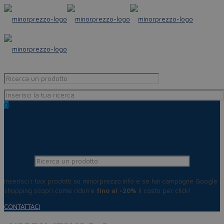
0
Inserisci i tuoi prodotti su minorprezzo.info e se hai campagne Google
shopping scopri come ridurre
fino al -20%
il costo per click!
CONTATTACI