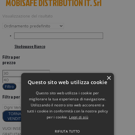
MOBISAFE DISTRIBUTION IT. Srl
Visualizzazione del risultato
Skudowave Bianco
Filtra per
prezzo
×
Questo sito web utilizza cookie
Filtro
Questo sito web utilizza i cookie per
Filtra per
migliorare la tua esperienza di navigazione.
Utilizzando il nostro sito web acconsenti a
tutti i cookie in conformità con la nostra policy
TORNA AI
per i cookie.
Leggi di più
VENDITORI
VUOI INSERIRE I TUOI PRODOTTI
RIFIUTA TUTTO
GRATUITAMENTE SU MINORPREZZO?