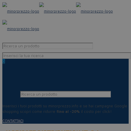
0
Inserisci i tuoi prodotti su minorprezzo.info e se hai campagne Google
shopping scopri come ridurre
fino al -20%
il costo per click!
CONTATTACI