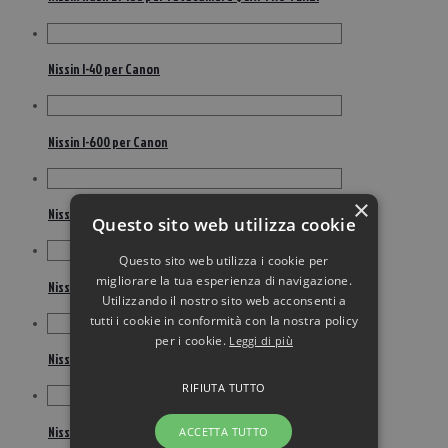
Nissin I-40 per Canon
Nissin I-600 per Canon
×
Nissin I-600 per Nikon
Questo sito web utilizza cookie
Questo sito web utilizza i cookie per
migliorare la tua esperienza di navigazione.
Nissin Kit DI700 + commander air per Sony
Utilizzando il nostro sito web acconsenti a
tutti i cookie in conformità con la nostra policy
per i cookie.
Leggi di più
Nissin MF 18 ring flash per Canon
RIFIUTA TUTTO
Nissin MF 18 ring flash per Nikon
ACCETTA TUTTO