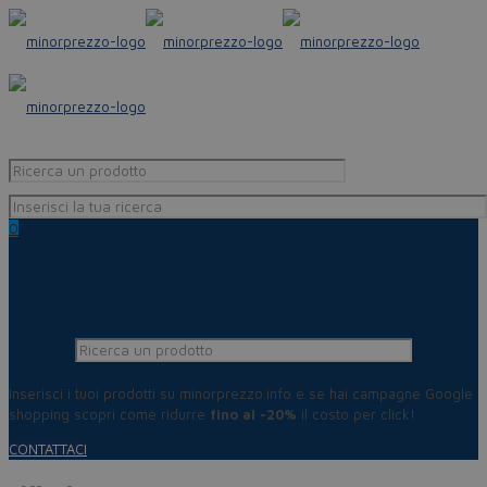
0
Inserisci i tuoi prodotti su minorprezzo.info e se hai campagne Google
shopping scopri come ridurre
fino al -20%
il costo per click!
CONTATTACI