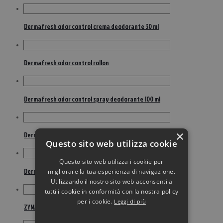
Dermafresh odor control crema deodorante 30 ml
Dermafresh odor control rollon
Dermafresh odor control spray deodorante 100 ml
×
Dermafresh pelle sensibile latte deodorante 100 ml
Questo sito web utilizza cookie
Questo sito web utilizza i cookie per
Dermafresh sport deodorante pelle normale 100 ml
migliorare la tua esperienza di navigazione.
Utilizzando il nostro sito web acconsenti a
tutti i cookie in conformità con la nostra policy
per i cookie.
Leggi di più
ZYMAFLUOR 100CPR 0,50MG