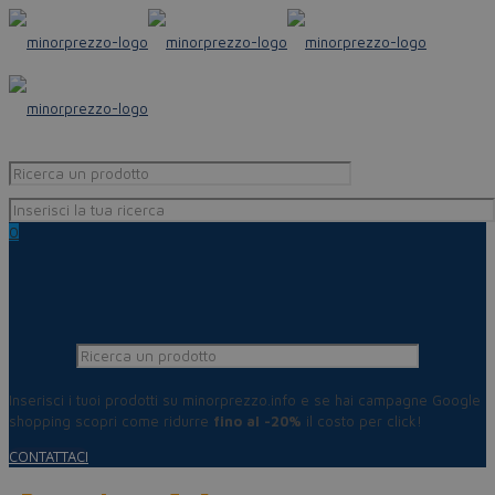
0
Inserisci i tuoi prodotti su minorprezzo.info e se hai campagne Google
shopping scopri come ridurre
fino al -20%
il costo per click!
CONTATTACI