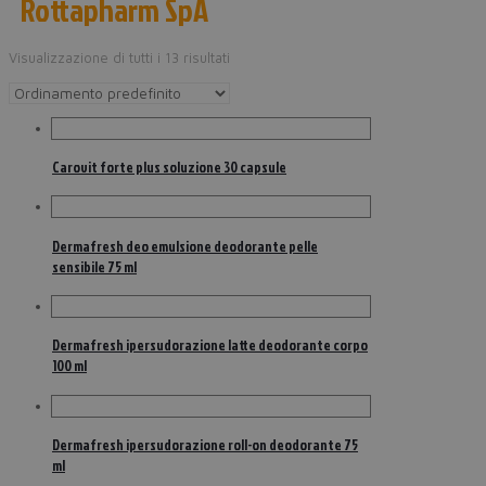
Rottapharm SpA
Visualizzazione di tutti i 13 risultati
Carovit forte plus soluzione 30 capsule
Dermafresh deo emulsione deodorante pelle
sensibile 75 ml
Dermafresh ipersudorazione latte deodorante corpo
100 ml
Dermafresh ipersudorazione roll-on deodorante 75
ml