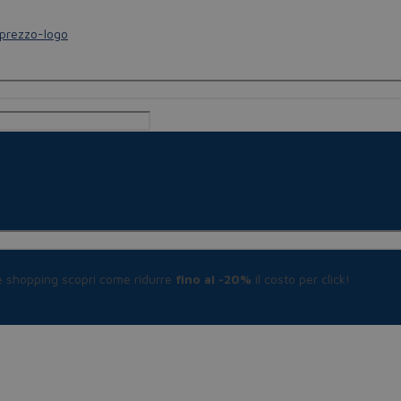
le shopping scopri come ridurre
fino al -20%
il costo per click!