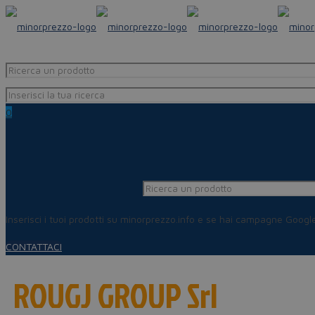
0
Inserisci i tuoi prodotti su minorprezzo.info e se hai campagne Goog
CONTATTACI
ROUGJ GROUP Srl