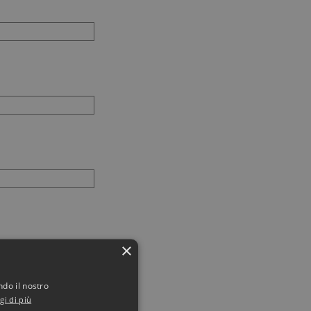
×
ndo il nostro
gi di più