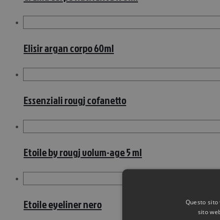
Elisir argan corpo 60ml
Essenziali rougj cofanetto
Etoile by rougj volum-age 5 ml
Etoile eyeliner nero
Questo sito 
sito web