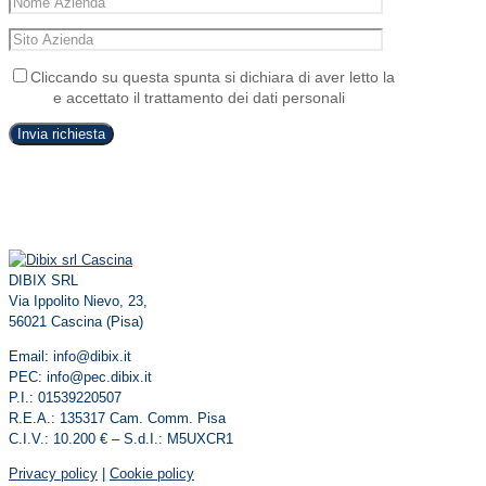
Cliccando su questa spunta si dichiara di aver letto la
Privacy
Policy
e accettato il trattamento dei dati personali
DIBIX SRL
Via Ippolito Nievo, 23,
56021 Cascina (Pisa)
Email: info@dibix.it
PEC: info@pec.dibix.it
P.I.: 01539220507
R.E.A.: 135317 Cam. Comm. Pisa
C.I.V.: 10.200 € – S.d.I.: M5UXCR1
Privacy policy
|
Cookie policy