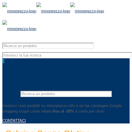
0
Inserisci i tuoi prodotti su minorprezzo.info e se hai campagne Google
shopping scopri come ridurre
fino al -20%
il costo per click!
CONTATTACI