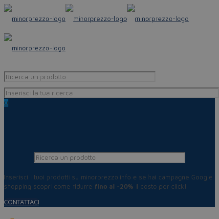
0
Inserisci i tuoi prodotti su minorprezzo.info e se hai campagne Google
shopping scopri come ridurre
fino al -20%
il costo per click!
CONTATTACI