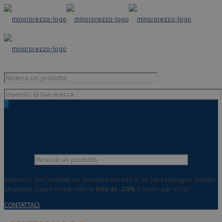
0
Inserisci i tuoi prodotti su minorprezzo.info e se hai campagne Google
shopping scopri come ridurre
fino al -20%
il costo per click!
CONTATTACI