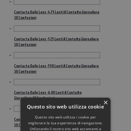
Contacta Daily Lens -4,75 Lenti A Contatto Giornaliere
30 Confezioni
Contacta Daily Lens -5,25 Lenti A Contatto Giornaliere
30 Confezioni
Contacta Daily Lens -5,50 Lenti A Contatto Giornaliere
30 Confezioni
Contacta Daily Lens -6,00 Lenti A Contatto
Giornaliere 30 Confezioni
×
Questo sito web utilizza cookie
Questo sito web utilizza i cookie per
Contacta Daily Lens -6,50 Lenti A Contatto Giornaliere
migliorare la tua esperienza di navigazione.
30 Confezioni
Utilizzando il nostro sito web acconsenti a