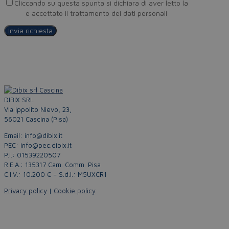
Cliccando su questa spunta si dichiara di aver letto la
Privacy
Policy
e accettato il trattamento dei dati personali
DIBIX SRL
Via Ippolito Nievo, 23,
56021 Cascina (Pisa)
Email: info@dibix.it
PEC: info@pec.dibix.it
P.I.: 01539220507
R.E.A.: 135317 Cam. Comm. Pisa
C.I.V.: 10.200 € – S.d.I.: M5UXCR1
Privacy policy
|
Cookie policy