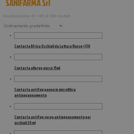
SANIFARMA Srl
Visualizzazione di 1-48 di 339 risultati
Contacta Africa Occhiali da Lettura Rosso +1,50
Contacta allergy gocce 15ml
Contacta antifog panno in microfibra
antiappannamento
Contacta antifog spray antiappanamento per
occhiali 20 ml