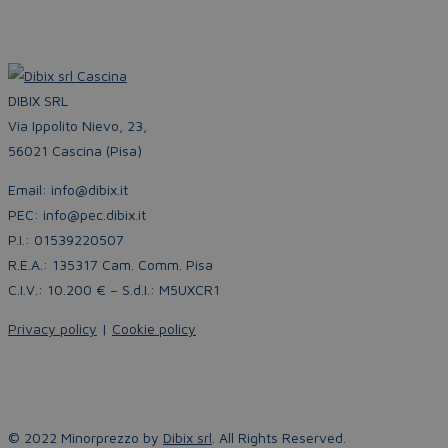
DIBIX SRL
Via Ippolito Nievo, 23,
56021 Cascina (Pisa)
Email: info@dibix.it
PEC: info@pec.dibix.it
P.I.: 01539220507
R.E.A.: 135317 Cam. Comm. Pisa
C.I.V.: 10.200 € – S.d.I.: M5UXCR1
Privacy policy
|
Cookie policy
© 2022 Minorprezzo by
Dibix srl
. All Rights Reserved.