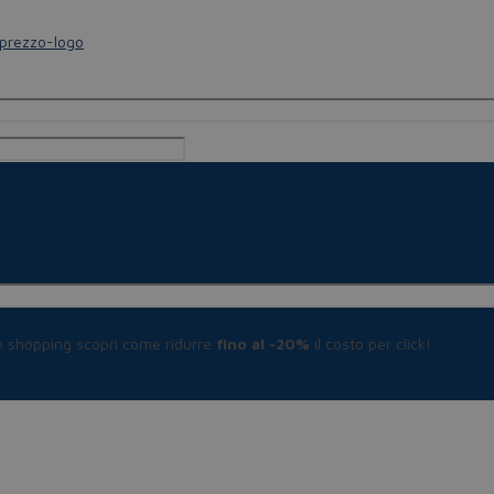
le shopping scopri come ridurre
fino al -20%
il costo per click!