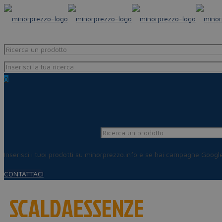
0
Inserisci i tuoi prodotti su minorprezzo.info e se hai campagne Goog
CONTATTACI
SCALDAESSENZE