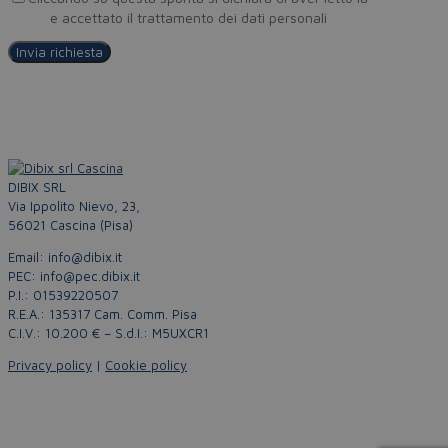
Policy
e accettato il trattamento dei dati personali
DIBIX SRL
Via Ippolito Nievo, 23,
56021 Cascina (Pisa)
Email: info@dibix.it
PEC: info@pec.dibix.it
P.I.: 01539220507
R.E.A.: 135317 Cam. Comm. Pisa
C.I.V.: 10.200 € – S.d.I.: M5UXCR1
Privacy policy
|
Cookie policy