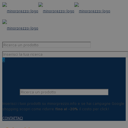
0
Inserisci i tuoi prodotti su minorprezzo.info e se hai campagne Google
shopping scopri come ridurre
fino al -20%
il costo per click!
CONTATTACI