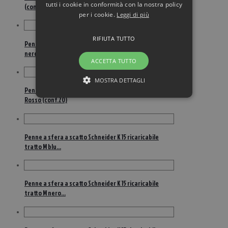
tutti i cookie in conformità con la nostra policy
(conf.20)
per i cookie.
Leggi di più
RIFIUTA TUTTO
Penne a sfera a scatto K20 Icy Colours Schneider –
nero (conf.20)
ACCETTA TUTTO
MOSTRA DETTAGLI
Penne a sfera a scatto K20 Icy Colours Schneider –
Rosso (conf.20)
Penne a sfera a scatto Schneider K 15 ricaricabile
tratto M blu…
Penne a sfera a scatto Schneider K 15 ricaricabile
tratto M nero…