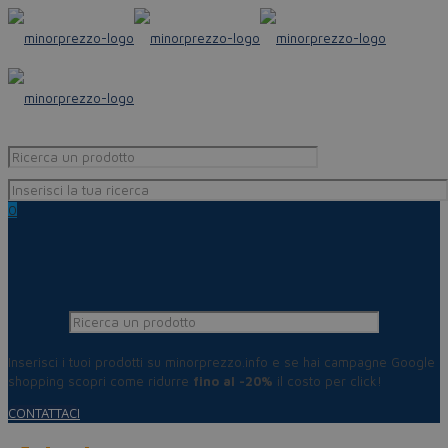
0
Inserisci i tuoi prodotti su minorprezzo.info e se hai campagne Google
shopping scopri come ridurre
fino al -20%
il costo per click!
CONTATTACI