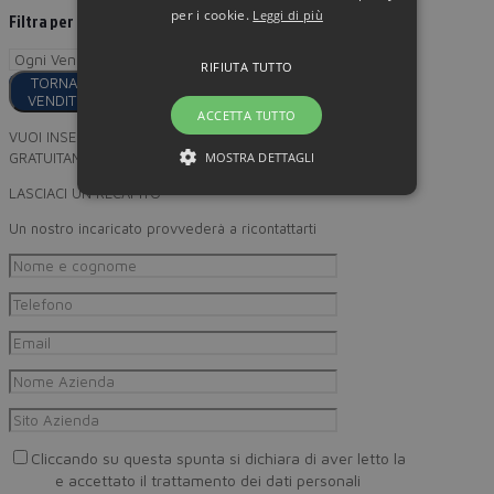
per i cookie.
Leggi di più
Filtra per
RIFIUTA TUTTO
TORNA AI
VENDITORI
ACCETTA TUTTO
VUOI INSERIRE I TUOI PRODOTTI
GRATUITAMENTE SU MINORPREZZO?
MOSTRA DETTAGLI
LASCIACI UN RECAPITO
Un nostro incaricato provvederà a ricontattarti
Cliccando su questa spunta si dichiara di aver letto la
Privacy
Policy
e accettato il trattamento dei dati personali