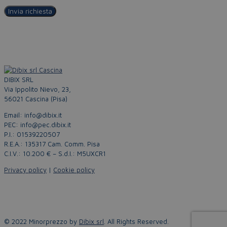
DIBIX SRL
Via Ippolito Nievo, 23,
56021 Cascina (Pisa)
Email: info@dibix.it
PEC: info@pec.dibix.it
P.I.: 01539220507
R.E.A.: 135317 Cam. Comm. Pisa
C.I.V.: 10.200 € – S.d.I.: M5UXCR1
Privacy policy
|
Cookie policy
© 2022 Minorprezzo by
Dibix srl
. All Rights Reserved.