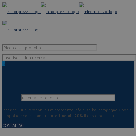
0
Inserisci i tuoi prodotti su minorprezzo.info e se hai campagne Google
shopping scopri come ridurre
fino al -20%
il costo per click!
CONTATTACI