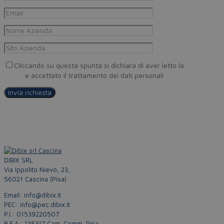
Cliccando su questa spunta si dichiara di aver letto la
Privacy
Policy
e accettato il trattamento dei dati personali
DIBIX SRL
Via Ippolito Nievo, 23,
56021 Cascina (Pisa)
Email: info@dibix.it
PEC: info@pec.dibix.it
P.I.: 01539220507
R.E.A.: 135317 Cam. Comm. Pisa