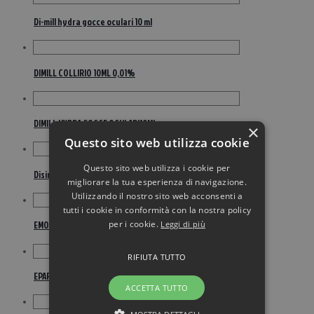
Di-mill hydra gocce oculari 10 ml
DIMILL COLLIRIO 10ML 0,01%
DIMILL HYDRA GOCCE OCULARI10ML
×
Questo sito web utilizza cookie
Questo sito web utilizza i cookie per
Disinfettante milton bacinella nuova 5 litri
migliorare la tua esperienza di navigazione.
Utilizzando il nostro sito web acconsenti a
tutti i cookie in conformità con la nostra policy
per i cookie.
Leggi di più
EMORRIL CREMA 40G 1%+1,5%
RIFIUTA TUTTO
EPAREMA 30CPR RIV 70+20+10MG
ACCETTA TUTTO