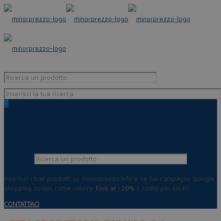
0
Inserisci i tuoi prodotti su minorprezzo.info e se hai campagne Google
shopping scopri come ridurre
fino al -20%
il costo per click!
CONTATTACI