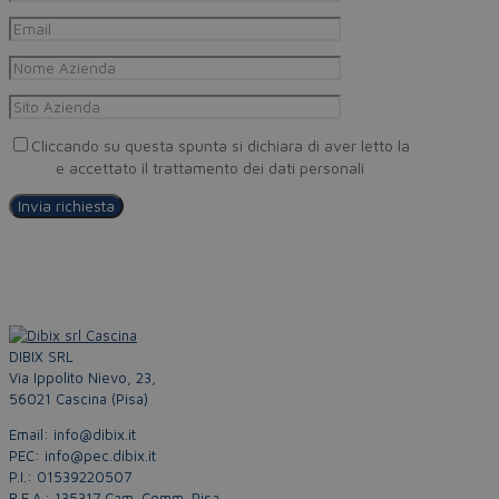
Cliccando su questa spunta si dichiara di aver letto la
Privacy
Policy
e accettato il trattamento dei dati personali
DIBIX SRL
Via Ippolito Nievo, 23,
56021 Cascina (Pisa)
Email: info@dibix.it
PEC: info@pec.dibix.it
P.I.: 01539220507
R.E.A.: 135317 Cam. Comm. Pisa