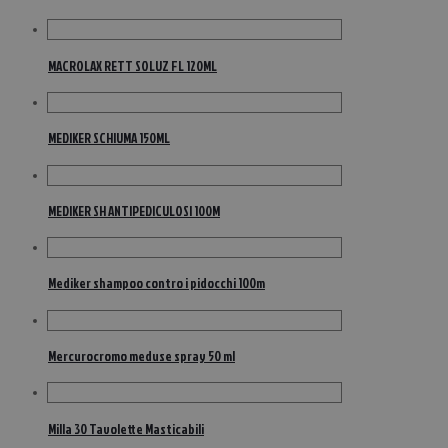
MACROLAX RETT SOLUZ FL 120ML
MEDIKER SCHIUMA 150ML
MEDIKER SH ANTIPEDICULOSI 100M
Mediker shampoo contro i pidocchi 100m
Mercurocromo meduse spray 50 ml
Milla 30 Tavolette Masticabili