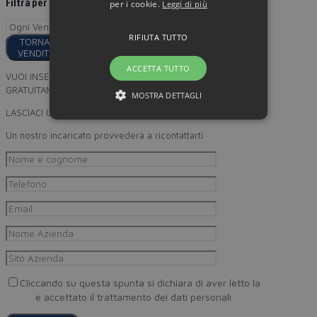
Filtra per
per i cookie.
Leggi di più
RIFIUTA TUTTO
TORNA AI
VENDITORI
ACCETTA TUTTO
VUOI INSERIRE I TUOI PRODOTTI
GRATUITAMENTE SU MINORPREZZO?
MOSTRA DETTAGLI
LASCIACI UN RECAPITO
Un nostro incaricato provvederà a ricontattarti
Cliccando su questa spunta si dichiara di aver letto la
Privacy
Policy
e accettato il trattamento dei dati personali