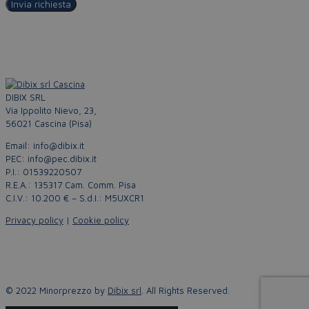
DIBIX SRL
Via Ippolito Nievo, 23,
56021 Cascina (Pisa)
Email: info@dibix.it
PEC: info@pec.dibix.it
P.I.: 01539220507
R.E.A.: 135317 Cam. Comm. Pisa
C.I.V.: 10.200 € – S.d.I.: M5UXCR1
Privacy policy
|
Cookie policy
© 2022 Minorprezzo by
Dibix srl
. All Rights Reserved.