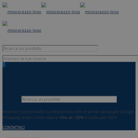
0
Inserisci i tuoi prodotti su minorprezzo.info e se hai campagne Google
shopping scopri come ridurre
fino al -20%
il costo per click!
CONTATTACI