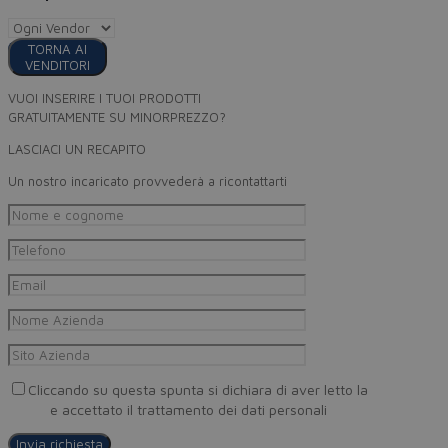
TORNA AI
VENDITORI
VUOI INSERIRE I TUOI PRODOTTI
GRATUITAMENTE SU MINORPREZZO?
LASCIACI UN RECAPITO
Un nostro incaricato provvederà a ricontattarti
Cliccando su questa spunta si dichiara di aver letto la
Privacy
Policy
e accettato il trattamento dei dati personali