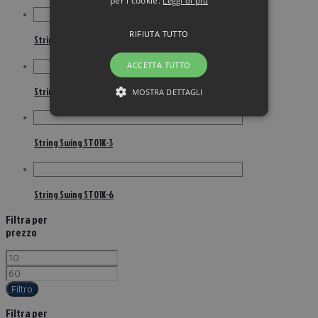
per i cookie.
Leggi di più
RIFIUTA TUTTO
String Swing CC37E
ACCETTA TUTTO
String Swing ST01K-2
MOSTRA DETTAGLI
String Swing ST01K-3
String Swing ST01K-6
Filtra per
prezzo
Filtro
Filtra per