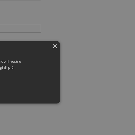
×
ndo il nostro
gi di più