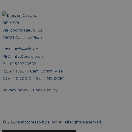
DIBIX SRL
Via Ippolito Nievo, 23,
56021 Cascina (Pisa)
Email: info@dibix.it
PEC: info@pec.dibix.it
P.I.: 01539220507
R.E.A.: 135317 Cam. Comm. Pisa
C.I.V.: 10.200 € – S.d.I.: M5UXCR1
Privacy policy
|
Cookie policy
© 2022 Minorprezzo by
Dibix srl
. All Rights Reserved.