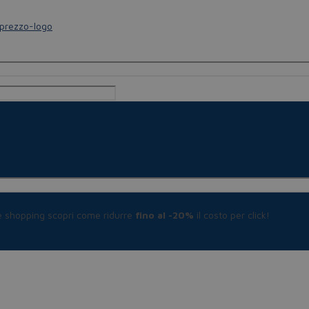
le shopping scopri come ridurre
fino al -20%
il costo per click!