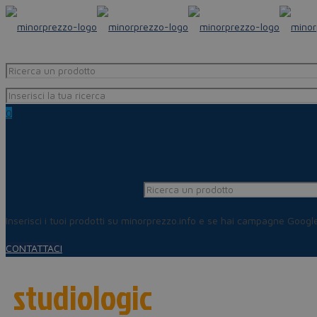
0
Inserisci i tuoi prodotti su minorprezzo.info e se hai campagne Goog
CONTATTACI
studiologic