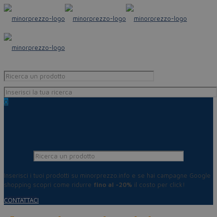
0
Inserisci i tuoi prodotti su minorprezzo.info e se hai campagne Google
shopping scopri come ridurre
fino al -20%
il costo per click!
CONTATTACI