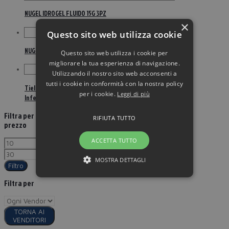
NUGEL IDROGEL FLUIDO 15G 3PZ
×
Questo sito web utilizza cookie
NUGEL IDROGEL FLUIDO 25G 2PZ
Questo sito web utilizza i cookie per
migliorare la tua esperienza di navigazione.
Utilizzando il nostro sito web acconsenti a
tutti i cookie in conformità con la nostra policy
Tielle Med Schiume Di Poliuretano Per Ferite Non
per i cookie.
Leggi di più
Infette 11×11 cm 3 Pezzi
Filtra per
RIFIUTA TUTTO
prezzo
ACCETTA TUTTO
MOSTRA DETTAGLI
Filtro
Filtra per
TORNA AI
VENDITORI