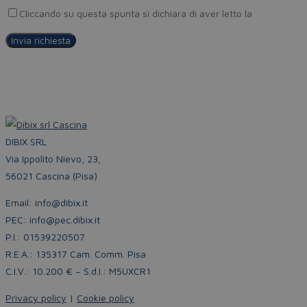
Cliccando su questa spunta si dichiara di aver letto la
Privacy Pol
DIBIX SRL
Via Ippolito Nievo, 23,
56021 Cascina (Pisa)
Email: info@dibix.it
PEC: info@pec.dibix.it
P.I.: 01539220507
R.E.A.: 135317 Cam. Comm. Pisa
C.I.V.: 10.200 € – S.d.I.: M5UXCR1
Privacy policy
|
Cookie policy