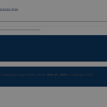
le shopping scopri come ridurre
fino al -20%
il costo per click!