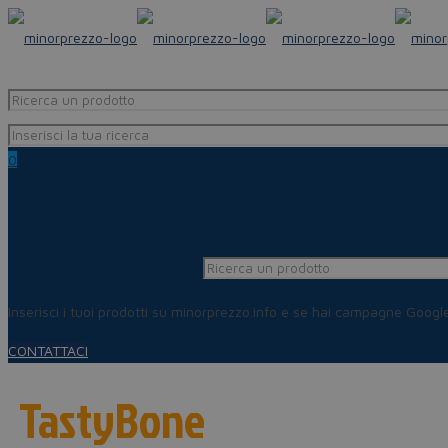
0
Inserisci i tuoi prodotti su minorprezzo.info e se hai campagne Goog
CONTATTACI
TastyBone