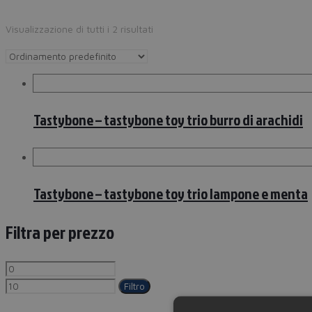
Visualizzazione di tutti i 2 risultati
Tastybone – tastybone toy trio burro di arachidi
Tastybone – tastybone toy trio lampone e menta
Filtra per prezzo
Filtro