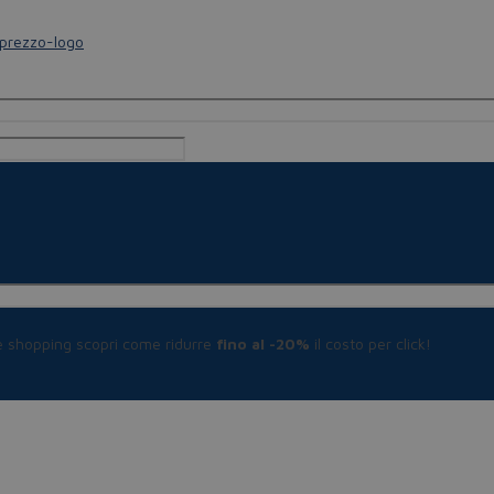
le shopping scopri come ridurre
fino al -20%
il costo per click!