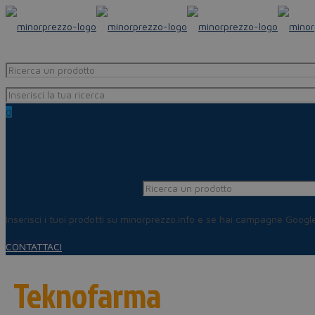
0
Inserisci i tuoi prodotti su minorprezzo.info e se hai campagne Goog
CONTATTACI
Teknofarma