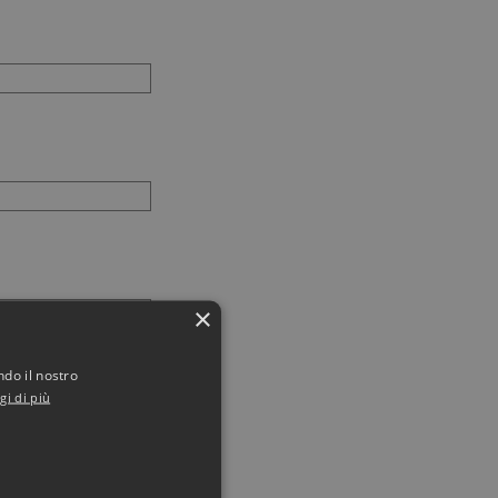
×
ndo il nostro
gi di più