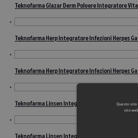
Teknofarma Glazar Derm Polvere Integratore Vitam
Teknofarma Herp Integratore Infezioni Herpes Gat
Teknofarma Herp Integratore Infezioni Herpes Gat
Teknofarma Linsen Integratore Di Acidi Grassi Cani
Questo sito 
sito web
Teknofarma Linsen Integratore Di Acidi Grassi Cani