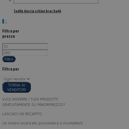
Sedile doccia schien brac ba44
1
2
Filtra per
prezzo
Filtro
Filtra per
TORNA AI
VENDITORI
VUOI INSERIRE I TUOI PRODOTTI
GRATUITAMENTE SU MINORPREZZO?
LASCIACI UN RECAPITO
Un nostro incaricato provvederà a ricontattarti