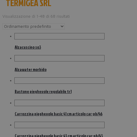
TERMIGEA SRL
Visualizzazione di 1-48 di 68 risultati
Alzacuscino so3
Alzawater morbido
Bastone pieghevole regolabile tr1
Carrozzina pieghevole basic 41 cm articolo car-pb/46
Carrozzina pieghevole basic 43 cm articolo car-pb/43