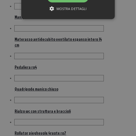
MOSTRA DETTAGLI
Maniglia sicurezza muro mba-8
Materasso antidecubito ventilato espanso intero 14
cm
Pedaliera ro4
Quadripode manico chiuso
Rialzo wc con struttura e braccioli
Rollator pieghevole 4ruote ro7