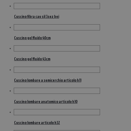
Cuscino fibra cav sil 3sez bei
Cuscino gel fluido 40cm
Cuscino gel fluido 43cm
Cuscino lombare a semicerchio articolo h11
Cuscino lombare anatomico articolo h10
Cuscino lombare articolo h32