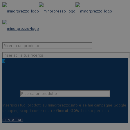
0
Inserisci i tuoi prodotti su minorprezzo.info e se hai campagne Google
shopping scopri come ridurre
fino al -20%
il costo per click!
CONTATTACI