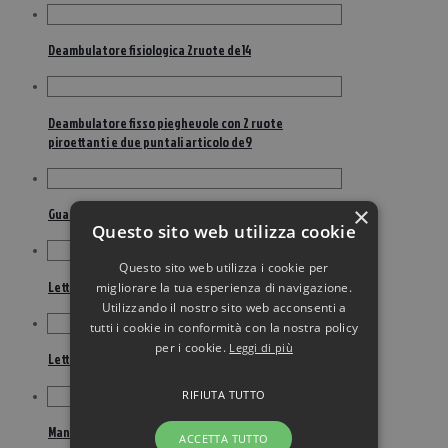
Deambulatore fisiologica 2ruote de14
Deambulatore fisso pieghevole con 2 ruote
piroettanti e due puntali articolo de9
×
Guanto protez/immob mano s271
Questo sito web utilizza cookie
Questo sito web utilizza i cookie per
Letto pieghevole 1manovella l5
migliorare la tua esperienza di navigazione.
Utilizzando il nostro sito web acconsenti a
tutti i cookie in conformità con la nostra policy
per i cookie.
Leggi di più
Letto rete 2 manovelle l3
RIFIUTA TUTTO
Maniglia da muro ribaltabile 76cm 1 pezzo
ACCETTA TUTTO