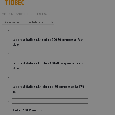
TIOBEC
Visualizzazione di tutti i 6 risultati
Laborest italia s.r.l. – tiobec 800 20 compresse fast
slow
Laborest italia s.r.l. tiobec 400 40 compresse fast-
slow
Laborest italia s.r.l. tiobec dol 20 compresse da 1455
mg
Tiobec 600 16bust os