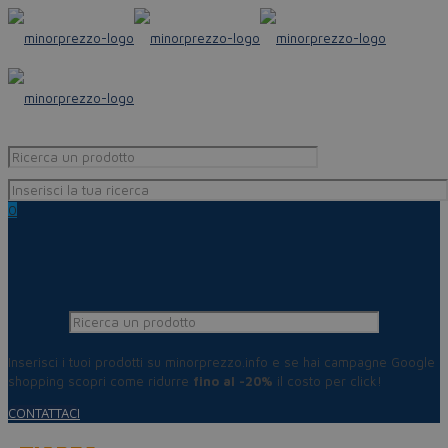
0
Inserisci i tuoi prodotti su minorprezzo.info e se hai campagne Google
shopping scopri come ridurre
fino al -20%
il costo per click!
CONTATTACI