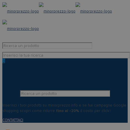
0
Inserisci i tuoi prodotti su minorprezzo.info e se hai campagne Google
shopping scopri come ridurre
fino al -20%
il costo per click!
CONTATTACI