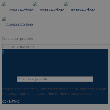
0
Inserisci i tuoi prodotti su minorprezzo.info e se hai campagne Google
shopping scopri come ridurre
fino al -20%
il costo per click!
CONTATTACI