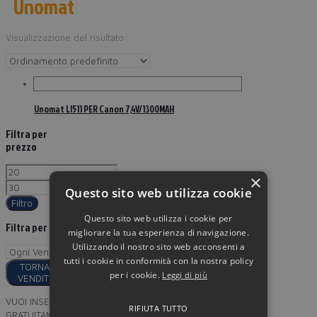
Unomat
Visualizzazione del risultato
Unomat LI511 PER Canon 7,4V/1300MAH
Filtra per
prezzo
×
Questo sito web utilizza cookie
Filtro
Questo sito web utilizza i cookie per
Filtra per
migliorare la tua esperienza di navigazione.
Utilizzando il nostro sito web acconsenti a
tutti i cookie in conformità con la nostra policy
TORNA AI
per i cookie.
Leggi di più
VENDITORI
VUOI INSERIRE I TUOI PRODOTTI
RIFIUTA TUTTO
GRATUITAMENTE SU MINORPREZZO?