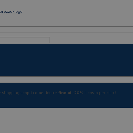
le shopping scopri come ridurre
fino al -20%
il costo per click!