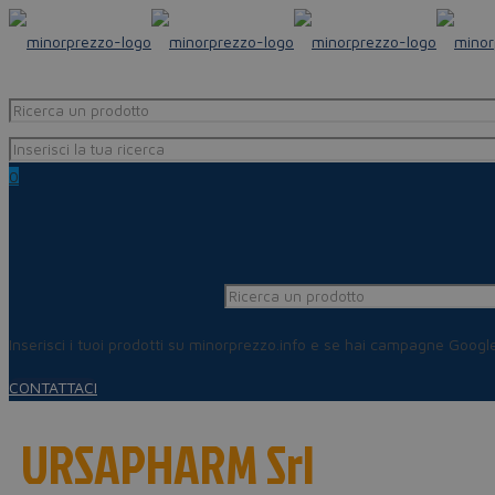
0
Inserisci i tuoi prodotti su minorprezzo.info e se hai campagne Goog
CONTATTACI
URSAPHARM Srl