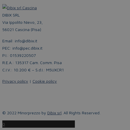
DIBIX SRL
Via Ippolito Nievo, 23,
56021 Cascina (Pisa)
Email: info@dibix.it
PEC: info@pec.dibix.it
P.I.: 01539220507
R.E.A.: 135317 Cam. Comm. Pisa
C.I.V.: 10.200 € – S.d.I.: M5UXCR1
Privacy policy
|
Cookie policy
© 2022 Minorprezzo by
Dibix srl
. All Rights Reserved.
0