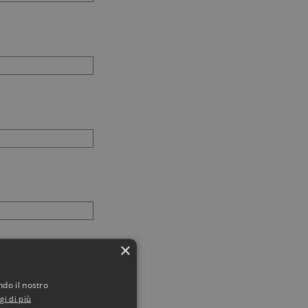
×
ndo il nostro
gi di più