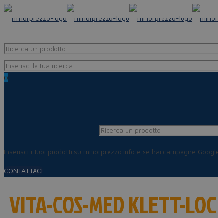
0
Inserisci i tuoi prodotti su minorprezzo.info e se hai campagne Goog
CONTATTACI
VITA-COS-MED KLETT-LO