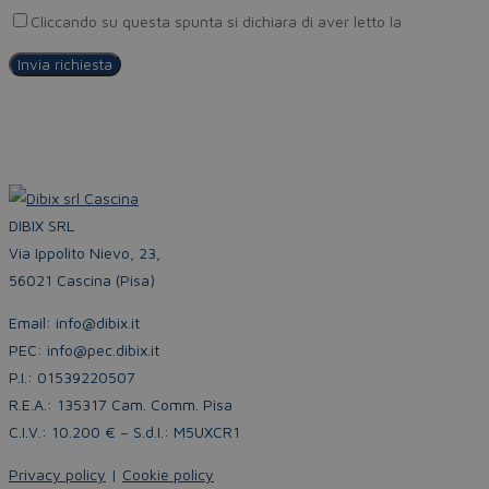
Cliccando su questa spunta si dichiara di aver letto la
Privacy Pol
DIBIX SRL
Via Ippolito Nievo, 23,
56021 Cascina (Pisa)
Email: info@dibix.it
PEC: info@pec.dibix.it
P.I.: 01539220507
R.E.A.: 135317 Cam. Comm. Pisa
C.I.V.: 10.200 € – S.d.I.: M5UXCR1
Privacy policy
|
Cookie policy