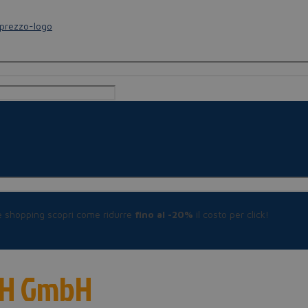
le shopping scopri come ridurre
fino al -20%
il costo per click!
CH GmbH