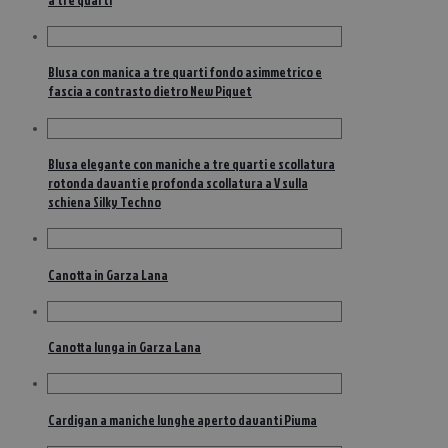
Blusa con manica a tre quarti fondo asimmetrico e
fascia a contrasto dietro New Piquet
Blusa elegante con maniche a tre quarti e scollatura
rotonda davanti e profonda scollatura a V sulla
schiena Silky Techno
Canotta in Garza Lana
Canotta lunga in Garza Lana
Cardigan a maniche lunghe aperto davanti Piuma