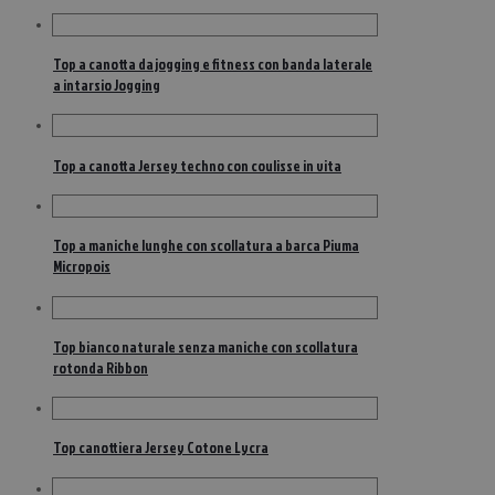
Top a canotta da jogging e fitness con banda laterale
a intarsio Jogging
Top a canotta Jersey techno con coulisse in vita
Top a maniche lunghe con scollatura a barca Piuma
Micropois
Top bianco naturale senza maniche con scollatura
rotonda Ribbon
Top canottiera Jersey Cotone Lycra