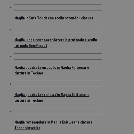
Maglia in Soft Touch con scollo rotondo + cintura
Maglia lunga con spacco laterale profondo e scollo
rotondo New Piquet
Maglia quadrata girocollo in Maglia Knitwear e
cintura in Techno
Maglia quadrata scollo a V in Maglia Knitwear e
cintura in Techno
Maglia rettangolare in Maglia Knitwear e cintura
Techno inserita