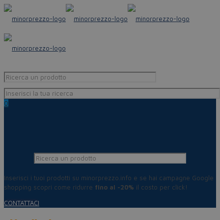
0
Inserisci i tuoi prodotti su minorprezzo.info e se hai campagne Google
shopping scopri come ridurre
fino al -20%
il costo per click!
CONTATTACI