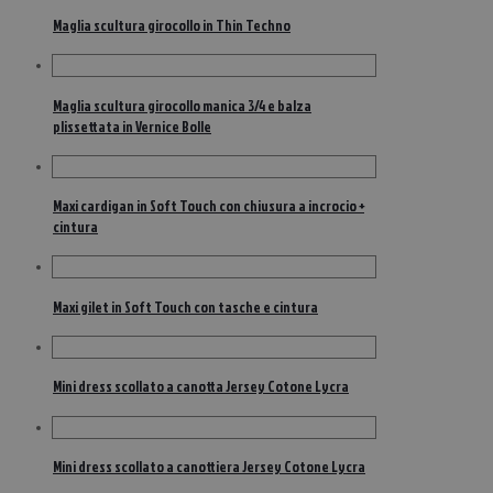
Maglia scultura girocollo in Thin Techno
Maglia scultura girocollo manica 3/4 e balza
plissettata in Vernice Bolle
Maxi cardigan in Soft Touch con chiusura a incrocio +
cintura
Maxi gilet in Soft Touch con tasche e cintura
Mini dress scollato a canotta Jersey Cotone Lycra
Mini dress scollato a canottiera Jersey Cotone Lycra