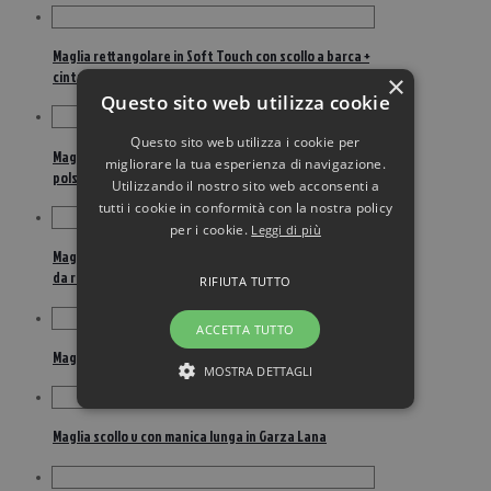
Maglia rettangolare in Soft Touch con scollo a barca +
cintura
×
Questo sito web utilizza cookie
Questo sito web utilizza i cookie per
Maglia rettangolare scollo a barca in Garza Lana con
migliorare la tua esperienza di navigazione.
polso in Techno
Utilizzando il nostro sito web acconsenti a
tutti i cookie in conformità con la nostra policy
per i cookie.
Leggi di più
Maglia scollo ampio in Soft Touch con nastri al fondo
da regolare
RIFIUTA TUTTO
ACCETTA TUTTO
Maglia scollo u e manica lunga in Garza Lana
MOSTRA DETTAGLI
Maglia scollo v con manica lunga in Garza Lana