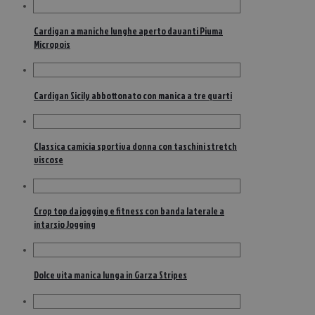
Cardigan a maniche lunghe aperto davanti Piuma
Micropois
Cardigan Sicily abbottonato con manica a tre quarti
Classica camicia sportiva donna con taschini stretch
viscose
Crop top da jogging e fitness con banda laterale a
intarsio Jogging
Dolce vita manica lunga in Garza Stripes