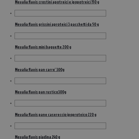
Mevalia flavis crostini apotreici e ipopotreici 150 g
Mevalia flavis grissini aproteici 3 pacchetti da 50 g
Mevalia flavis mini baguette 200 g
Mevalia flavis pan carre’ 300g
Mevalia flavis pan rustico300g
Mevalia flavis pane casereccio ipoproteico 220 g
Mevalia flavis piadina 240 g