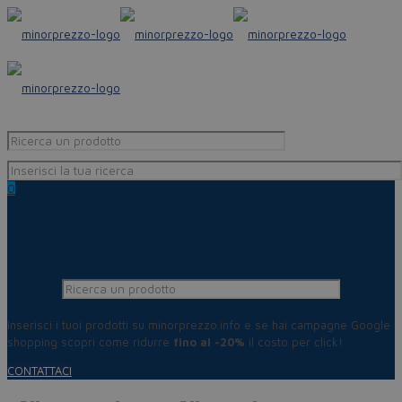
0
Inserisci i tuoi prodotti su minorprezzo.info e se hai campagne Google
shopping scopri come ridurre
fino al -20%
il costo per click!
CONTATTACI