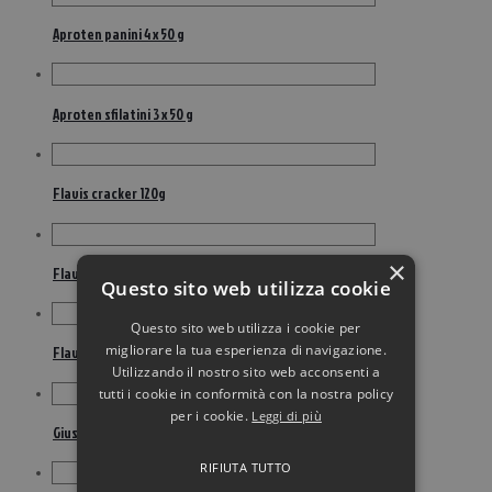
Aproten panini 4 x 50 g
Aproten sfilatini 3 x 50 g
Flavis cracker 120g
×
Flavis fette biscottate aproteiche 300 g
Questo sito web utilizza cookie
Questo sito web utilizza i cookie per
migliorare la tua esperienza di navigazione.
Flavis taralli al rosmarino 80g
Utilizzando il nostro sito web acconsenti a
tutti i cookie in conformità con la nostra policy
per i cookie.
Leggi di più
Giusto aproteico fette biscottate 250 g
RIFIUTA TUTTO