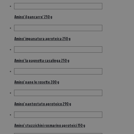
Amino’ il pancarre’ 250 g
Amino’ impanatura aproteica 250 g
Amino’ la pagnotta casalinga 250 g
Amino’ pane le rosette 200 g
Amino’ pantostato aproteico 290 g
Amino’ stuzzichini rosmarino aproteici 150 g