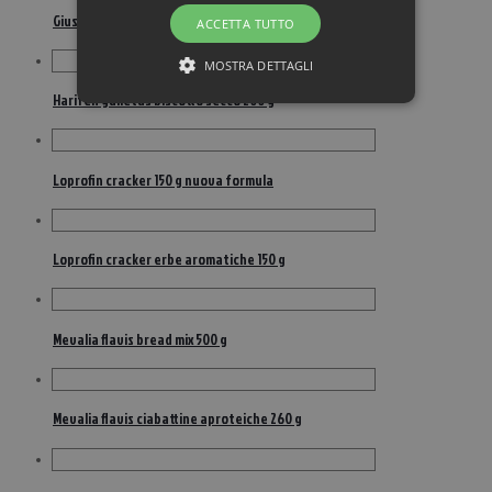
Giusto aproteico fondi pizza 200 g
ACCETTA TUTTO
MOSTRA DETTAGLI
Harifen galletas biscotto secco 200 g
Loprofin cracker 150 g nuova formula
Loprofin cracker erbe aromatiche 150 g
Mevalia flavis bread mix 500 g
Mevalia flavis ciabattine aproteiche 260 g