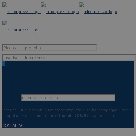
0
Inserisci i tuoi prodotti su minorprezzo.info e se hai campagne Google
shopping scopri come ridurre
fino al -20%
il costo per click!
CONTATTACI