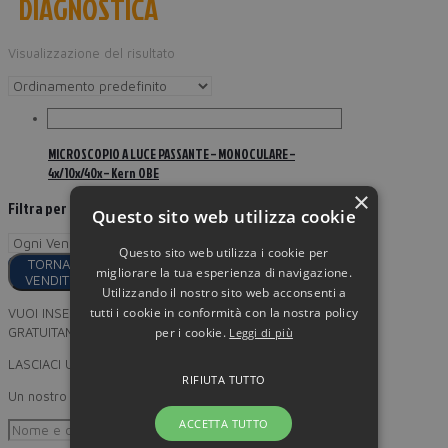
DIAGNOSTICA
Visualizzazione del risultato
MICROSCOPIO A LUCE PASSANTE – MONOCULARE –
4x/10x/40x – Kern OBE
×
Filtra per
Questo sito web utilizza cookie
Questo sito web utilizza i cookie per
TORNA AI
migliorare la tua esperienza di navigazione.
VENDITORI
Utilizzando il nostro sito web acconsenti a
tutti i cookie in conformità con la nostra policy
VUOI INSERIRE I TUOI PRODOTTI
per i cookie.
GRATUITAMENTE SU MINORPREZZO?
Leggi di più
LASCIACI UN RECAPITO
RIFIUTA TUTTO
Un nostro incaricato provvederà a ricontattarti
ACCETTA TUTTO